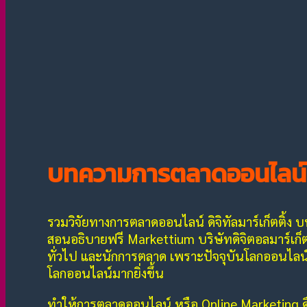
บทความการตลาดออนไลน์ อ
รวมวิจัยทางการตลาดออนไลน์ ดิจิทัลมาร์เก็ตติ
สอนอธิบายฟรี Markettium บริษัทดิจิตอลมาร์เก็
ทั่วไป และนักการตลาด เพราะปัจจุบันโลกออนไลน์
โลกออนไลน์มากยิ่งขึ้น
ทำให้การตลาดออนไลน์ หรือ Online Marketing คือ ส