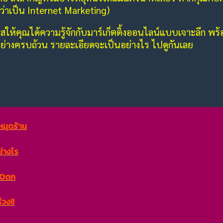
ว่าเป็น Internet Marketing)
้คุณได้ความรู้จักกับมาร์เก็ตติ้งออนไลน์แบบเจาะลึก พ
อย่างครบถ้วน รายละเอียดจะเป็นอย่างไร ไปดูกันเลย
หมุดร้าน
ย่างไร
SEOตก
่วง!!