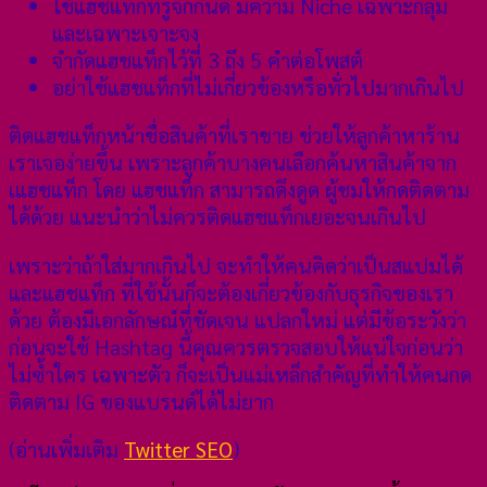
ใช้แฮชแท็กที่รู้จักกันดี มีความ Niche เฉพาะกลุ่ม
และเฉพาะเจาะจง
จํากัดแฮชแท็กไว้ที่ 3 ถึง 5 คำต่อโพสต์
อย่าใช้แฮชแท็กที่ไม่เกี่ยวข้องหรือทั่วไปมากเกินไป
ติดแฮชแท็กหน้าชื่อสินค้าที่เราขาย ช่วยให้ลูกค้าหาร้าน
เราเจอง่ายขึ้น เพราะลูกค้าบางคนเลือกค้นหาสินค้าจาก
เแฮชแท็ก โดย แฮชแท็ก สามารถดึงดูด ผู้ชมให้กดติดตาม
ได้ด้วย แนะนำว่าไม่ควรติดแฮชแท็กเยอะจนเกินไป
เพราะว่าถ้าใส่มากเกินไป จะทำให้คนคิดว่าเป็นสแปมได้
และแฮชแท็ก ที่ใช้นั้นก็จะต้องเกี่ยวข้องกับธุรกิจของเรา
ด้วย ต้องมีเอกลักษณ์ที่ชัดเจน แปลกใหม่ แต่มีข้อระวังว่า
ก่อนจะใช้ Hashtag นี้คุณควรตรวจสอบให้แน่ใจก่อนว่า
ไม่ซ้ำใคร เฉพาะตัว ก็จะเป็นแม่เหล็กสำคัญที่ทำให้คนกด
ติดตาม IG ของแบรนด์ได้ไม่ยาก
(อ่านเพิ่มเติม
Twitter SEO
)